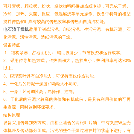
可对膏状、颗粒状、粉状、浆状物料间接加热或冷却，可完成干燥、
冷却、加热、灭菌、反应、低温燃烧等单元操作。设备中特殊的楔型
搅拌传热浆叶具有较高的传热效率和传热面自清洁功能。
电石渣干燥机
适用于制革污泥、印染污泥、生活污泥、有机污泥、石
化污泥、活性污泥、造纸污泥的干燥。
设备特点
1、结构紧凑，占地面积小，辅助设备少，节省投资和运行成本。
2、采用传导加热方式，传热面积大，热损失小，热利用率可达90%
以上。
3、楔形桨叶具有自净能力，可保持高效传热功能。
4、干化后的污泥干燥度和颗粒大小均匀。
5、干燥工艺可调性高，易操作、控制。
6、干化后的污泥含较高的热值和有机成份，是具有利用价值的可再
生资源，同时达到环保要求。
结构原理
设备采用传导加热方式，由相互啮合的两根叶片轴，带有夹层W型壳
体机座及传动部分组成。污泥的整个干燥过程在封闭状态下进行，有