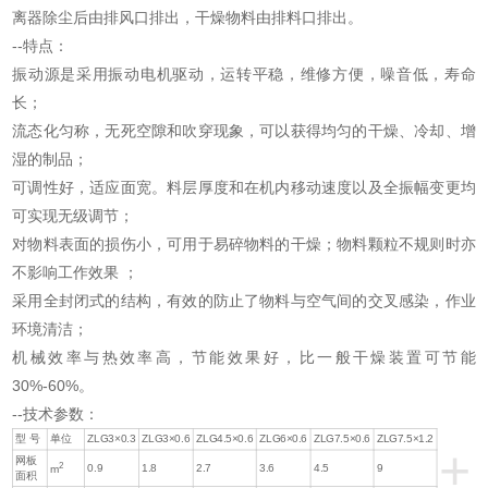
离器除尘后由排风口排出，干燥物料由排料口排出。
--特点：
振动源是采用振动电机驱动，运转平稳，维修方便，噪音低，寿命
长；
流态化匀称，无死空隙和吹穿现象，可以获得均匀的干燥、冷却、增
湿的制品；
可调性好，适应面宽。料层厚度和在机内移动速度以及全振幅变更均
可实现无级调节；
对物料表面的损伤小，可用于易碎物料的干燥；物料颗粒不规则时亦
不影响工作效果 ；
采用全封闭式的结构，有效的防止了物料与空气间的交叉感染，作业
环境清洁；
机械效率与热效率高，节能效果好，比一般干燥装置可节能
30%-60%。
--技术参数：
型 号
单位
ZLG3×0.3
ZLG3×0.6
ZLG4.5×0.6
ZLG6×0.6
ZLG7.5×0.6
ZLG7.5×1.2
+
网板
2
0.9
1.8
2.7
3.6
4.5
9
m
面积