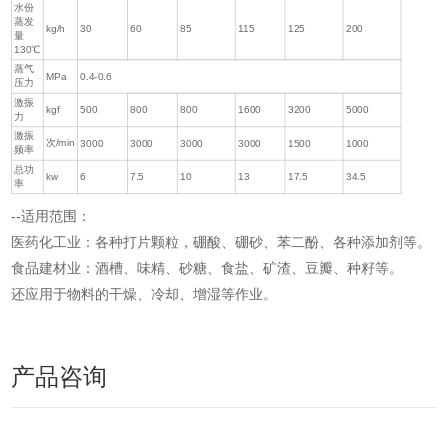
水份
蒸发
kg/h
30
60
85
115
125
200
量
130℃
蒸气
MPa
0.4-0.6
压力
激振
kgf
500
800
800
1600
3200
5000
力
激振
次/min
3000
3000
3000
3000
1500
1000
频率
总功
kw
6
7.5
10
13
17.5
34.5
率
--适用范围：
医药化工业：各种打片颗粒，硼酸、硼砂、苯二酚、各种添加剂等。
食品建材业：酒槽、味精、砂糖、食盐、矿渣、豆瓣、种籽等。
还应用于物料的干燥、冷却、增湿等作业。
产品咨询