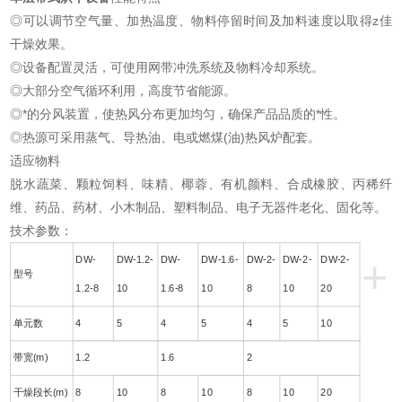
◎可以调节空气量、加热温度、物料停留时间及加料速度以取得z佳
干燥效果。
◎设备配置灵活，可使用网带冲洗系统及物料冷却系统。
◎大部分空气循环利用，高度节省能源。
◎*的分风装置，使热风分布更加均匀，确保产品品质的*性。
◎热源可采用蒸气、导热油、电或燃煤(油)热风炉配套。
适应物料
脱水蔬菜、颗粒饲料、味精、椰蓉、有机颜料、合成橡胶、丙稀纤
维、药品、药材、小木制品、塑料制品、电子无器件老化、固化等。
技术参数：
+
DW-
DW-1.2-
DW-
DW-1.6-
DW-2-
DW-2-
DW-2-
型号
1.2-8
10
1.6-8
10
8
10
20
单元数
4
5
4
5
4
5
10
带宽(m)
1.2
1.6
2
干燥段长(m)
8
10
8
10
8
10
20