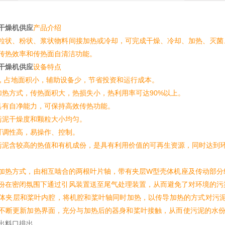
干燥机供应
产品介绍
粒状、粉状、浆状物料间接加热或冷却，可完成干燥、冷却、加热、灭菌
传热效率和传热面自清洁功能。
干燥机供应
设备特点
，占地面积小，辅助设备少，节省投资和运行成本。
加热方式，传热面积大，热损失小，热利用率可达90%以上。
具有自净能力，可保持高效传热功能。
污泥干燥度和颗粒大小均匀。
可调性高，易操作、控制。
污泥含较高的热值和有机成份，是具有利用价值的可再生资源，同时达到
加热方式，由相互啮合的两根叶片轴，带有夹层W型壳体机座及传动部分
份在密闭氛围下通过引风装置送至尾气处理装置，从而避免了对环境的污
体夹层和桨叶内腔，将机腔和桨叶轴同时加热，以传导加热的方式对污泥
不断更新加热界面，充分与加热后的器身和桨叶接触，从而使污泥的水份
出料口排出。