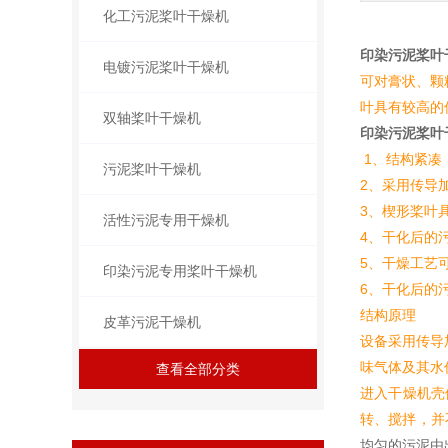
化工污泥桨叶干燥机
印染污泥桨叶
电镀污泥桨叶干燥机
可对膏状、颗
叶具有较高的
双轴桨叶干燥机
印染污泥桨叶
1、结构紧凑
污泥桨叶干燥机
2、采用传导
3、楔形桨叶
活性污泥专用干燥机
4、干化后的
5、干燥工艺
印染污泥专用桨叶干燥机
6、干化后的
结构原理
皮革污泥干燥机
设备采用传导
味气体及其水
查看全部分类
进入干燥机壳
转、搅拌，并
均匀的污泥由