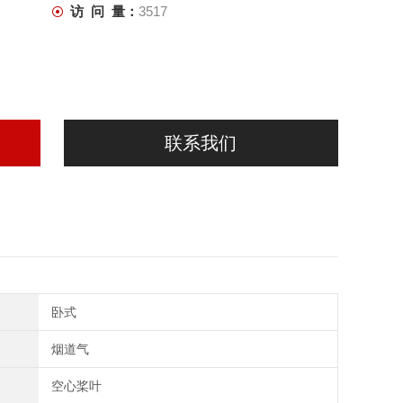
访 问 量：
3517
联系我们
卧式
烟道气
空心桨叶