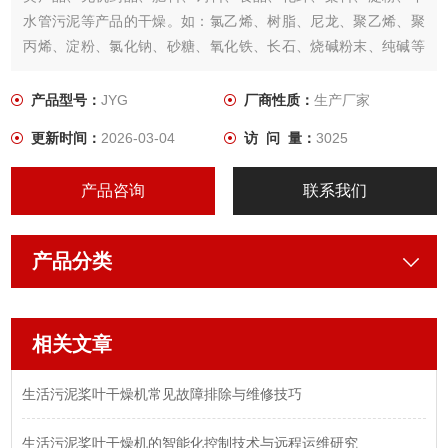
水管污泥等产品的干燥。如：氯乙烯、树脂、尼龙、聚乙烯、聚
丙烯、淀粉、氯化钠、砂糖、氧化铁、长石、烧碱粉末、纯碱等
各种粉粒及膏状物料。已成功地用于食品、化工、石化、染料、
工业污泥等领域。
产品型号：
JYG
厂商性质：
生产厂家
更新时间：
2026-03-04
访 问 量：
3025
产品咨询
联系我们
产品分类
相关文章
生活污泥桨叶干燥机常见故障排除与维修技巧
生活污泥桨叶干燥机的智能化控制技术与远程运维研究