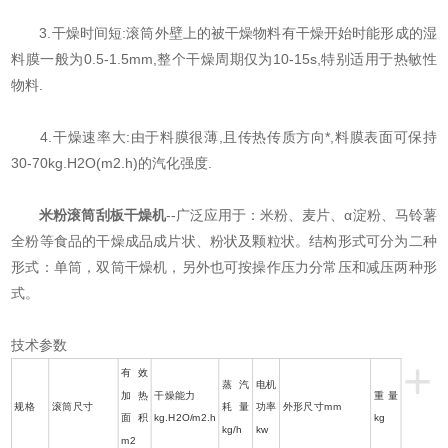
3.干燥时间短:滚筒外壁上的被干燥物料有干燥开始时能形成的湿
料膜一般为0.5-1.5mm,整个干燥周期仅为10-15s,特别适用于热敏性
物料.
4.干燥速率大:由于料膜很薄,且传热传质方向*,料膜表面可保持
30-70kg.H2O(m2.h)的汽化强度.
米粉滚筒刮板干燥机
--广泛应用于：米粉、麦片、α淀粉、马铃薯
全粉等食品的干燥成品成片状、粉状及颗粒状。结构形式可分为二种
形式：单筒，双筒干燥机，另外也可按操作压力分常压和减压两种形
式。
技术参数
+
有效
蒸汽
电机
加热
干燥能力
重量
规格
滚筒尺寸
耗量
功率
外形尺寸mm
面积
kg.H2O/m2.h
kg
kg/h
kw
m2