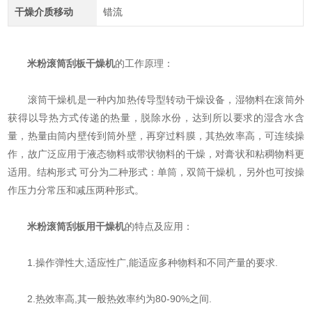
干燥介质移动
错流
米粉滚筒刮板干燥机
的工作原理：
滚筒干燥机是一种内加热传导型转动干燥设备，湿物料在滚筒外
获得以导热方式传递的热量，脱除水份，达到所以要求的湿含水含
量，热量由筒内壁传到筒外壁，再穿过料膜，其热效率高，可连续操
作，故广泛应用于液态物料或带状物料的干燥，对膏状和粘稠物料更
适用。结构形式 可分为二种形式：单筒，双筒干燥机，另外也可按操
作压力分常压和减压两种形式。
米粉滚筒刮板用干燥机
的特点及应用：
1.操作弹性大,适应性广,能适应多种物料和不同产量的要求.
2.热效率高,其一般热效率约为80-90%之间.