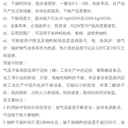
a)、干燥时间短、脱水速度快、一般在0.5－3秒。热效率高、且产品
不产生过热现象。自动化程度高、干燥产品质量好。
b)、干燥强度大、脱水能力可从25 kgH2O/h至2000 kgH2O/h。
c)、设备简单、占地面积小、投资省，GQW型为**低高度紧凑型。
d)、应用范围广，可适用于各种粉粒状、膏糊、滤饼类物料。
e)、可根据用户情况及物料耐热温度选择蒸汽、电、热风炉、烟气
炉、锅炉烟气余热等作为热源。热介质的温度可以从120℃至780℃之
间选择。
用途与性能：
气流干燥系统适用于淀粉（糖）工业生产中的淀粉、葡萄糖及食品、
化工等行业的粉状、片状、热敏性物料的干燥。本设备目前是国内淀
粉工业生产中现代化的干燥设备。它能以小的投资，对苯二酸烘干
机，低的能耗，少的人力和场地，快的速度，取得好的经济效益。
其主要特点：
1.利用脉冲管的分管段变径，使气流速度不断变化，故传热系数高，
可连续干燥大量物料。
2.物料干燥时间只需1秒钟左右，被干燥物料的温度不超过50℃，故