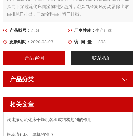
风向下穿过流化床同湿物料换热后，湿风气经旋风分离器除尘后
由排风口排出，干燥物料由排料口排出。
产品型号：
ZLG
厂商性质：
生产厂家
更新时间：
2026-03-03
访 问 量：
1598
产品咨询
联系我们
产品分类
相关文章
浅述振动流化床干燥机各组成结构起到的作用
振动流化床干燥机的特点