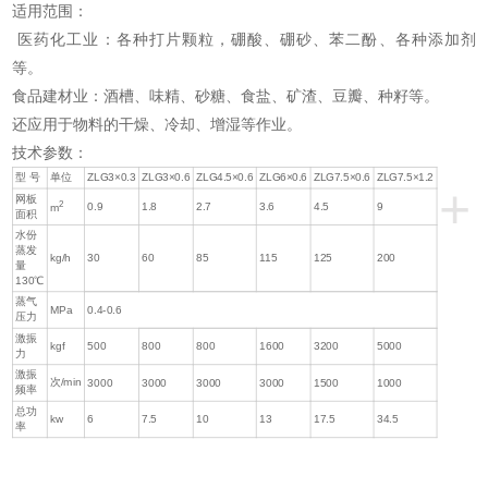
适用范围：
医药化工业：各种打片颗粒，硼酸、硼砂、苯二酚、各种添加剂
等。
食品建材业：酒槽、味精、砂糖、食盐、矿渣、豆瓣、种籽等。
还应用于物料的干燥、冷却、增湿等作业。
技术参数：
型 号
单位
ZLG3×0.3
ZLG3×0.6
ZLG4.5×0.6
ZLG6×0.6
ZLG7.5×0.6
ZLG7.5×1.2
+
网板
2
0.9
1.8
2.7
3.6
4.5
9
m
面积
水份
蒸发
kg/h
30
60
85
115
125
200
量
130℃
蒸气
MPa
0.4-0.6
压力
激振
kgf
500
800
800
1600
3200
5000
力
激振
次/min
3000
3000
3000
3000
1500
1000
频率
总功
kw
6
7.5
10
13
17.5
34.5
率