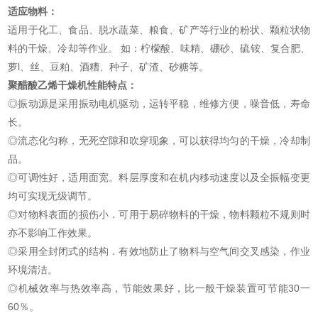
适应物料：
适用于化工、食品、脱水蔬菜、粮食、矿产等行业的粉状、颗粒状物
料的干燥、冷却等作业。 如：柠檬酸、味精、硼砂、硫铵、复合肥、
萝l、丝、豆粕、酒糟、种子、矿渣、砂糖等。
聚醋酸乙烯干燥机
性能特点：
◎振动源是采用振动电机驱动，运转平稳，维修方便，噪音低，寿命
长。
◎流态化匀称，无死空隙和吹穿现象，可以获得均匀的干燥，冷却制
品。
◎可调性好，适用面宽。料层厚度和在机内移动速度以及全振幅变更
均可实现无级调节。
◎对物料表面的损伤小．可用于易碎物料的干燥，物料颗粒不规则时
亦不影响工作效果。
◎采用全封闭式的结构．有效地防止了物料与空气间交叉感染，作业
环境清洁。
◎机械效率与热效率高，节能效果好，比一般干燥装置可节能30一
60％。