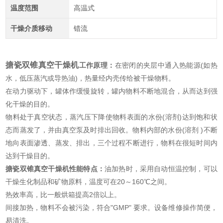
温度范围
高温式
干燥介质移动
错流
搪瓷双锥真空干燥机
工作原理：
在密闭的夹层中通入热能源(如热
水，低压蒸汽或导热油)，热量经内壳传给被干燥物料。
在动力驱动下，罐体作缓慢旋转，罐内物料不断地混合，从而达到强
化干燥的目的。
物料处于真空状态，蒸汽压下降使物料表面的水份(溶剂)达到饱和状
态而蒸发了，并由真空泵及时排出回收。物料内部的水份(溶剂 )不断
地向表面渗透、蒸发、排出，三个过程不断进行，物料在很短时间内
达到干燥目的。
搪瓷双锥真空干燥机
性能特点：
油加热时，采用自动恒温控制，可以
干燥生化制品和矿物原料，温度可在20～160℃之间。
热效率高，比一般烘箱提高2倍以上。
间接加热，物料不会被污染，符合"GMP" 要求。设备维修操作简便，
易清洗。