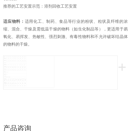
推荐的工艺安置示范：溶剂回收工艺安置
适应物料：
适用化工、制药、食品等行业的粉状、粒状及纤维的浓
缩、混合、干燥及需低温干燥的物料（如生化制品等），更适用于易
氧化、易挥发、热敏性、强烈刺激、有毒性物料和不允许破坏结晶体
的物料的干燥。
规格
100
350
500
750
1000
1500
2000
3500
4500
5000
罐内容积
100
350
500
750
1000
1500
2000
3500
4500
5000
+
（L）
装料容积
≤50
≤175
≤250
≤375
≤500
≤750
≤1000
≤1750
≤2250
≤2500
（L）
转速
（rpm）
电机功率
0.75
1.1
1.5
5.5
7.5
11
（kw）
占地面积
2160×
2260×
2350×
2560×
2860×
3060×
3260×
3760×
3960×
4400×
长×宽
800
800
800
1000
1300
1300
1400
1800
2000
2500
（mm）
回转高度
1750
2100
2250
2490
2800
2940
2990
3490
4100
4200
（mm）
罐内设计
压力
-0.1-0.15
（MPa）
夹套设计
压力
≤0.3
（MPa）
工作温度
罐内≤85? ?? 夹套≤140
（℃）
用冷凝器
2X-
2X-
2X-
2X-
2X-
JZJX600-
时，真空
JZJX300-
JZJX300-
JZJX600-
JZJX300-
15A
15A
30A
30A
70A
4
泵型号、
8 7KW
4 9.5KW
8 11KW
4 22KW
2KW
2KW
3KW
3KW
5.5KW
20.5KW
功率
不用冷凝
SK-
SK-
SK-
SK-
SK-
器时，真
SK-3
SK-6
SK-6
SK-9
SK-10
0.4
0.4
0.8
2.7B
2.7B
空泵型
5.5KW
11KW
11KW
15KW
18.5KW
1.5KW
1.5KW
2.2KW
4KW
4KW
号、功率
重量
800
1100
1200
1500
2800
3300
3600
6400
7500
8600
（kg）
产品咨询