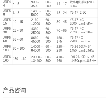
JRF4-
930～
60～
炊事用鼓风机200-
4～5
14～17
4
3500
200
300w
JRF5-
1480～
60～
Y5-47 2.8C
6～8
18～24
8
5600
200
JRF5-
Y5-47 4C
2160～
60～
10～15
30～45
15
2000r.p.m1.5Kw
12000
300
JRF5-
Y5-47 4C
4330～
60～
25～30
70～85
30
2520r.p.m2.2Kw
25000
300
JRF5-
Y5-47 4C
8660～
60～
150～
55～60
60
2900r.p.m3Kw
45000
300
175
JRF6-
14000～
60～
220～
Y9-26 9D左45°
80～100
100
84000
300
290
1450r.p.m18.5Kw
JRF6-
Y9-26 9D左45°
23000～
60～
410～
150～160
160
1450r.p.m18.5Kw
134400
300
460
产品咨询