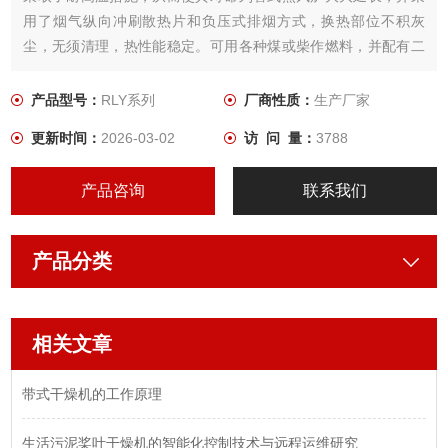
用了烟气纵向冲刷散热片和负压式排烟方式，换热部位不积灰
尘，无须清理，热性能稳定。可用各种煤或柴作燃料，并配有二
次进风装置燃烧*。该炉的各项技术经济指标均达到了水平。
产品型号：
RLY系列
厂商性质：
生产厂家
更新时间：
2026-03-02
访 问 量：
3788
产品咨询
联系我们
产品分类
相关文章
带式干燥机的工作原理
生活污泥桨叶干燥机的智能化控制技术与远程运维研究