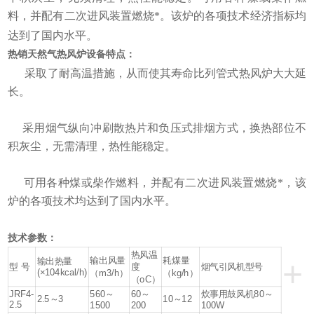
料，并配有二次进风装置燃烧*。该炉的各项技术经济指标均
达到了国内水平。
热销天然气热风炉
设备特点：
采取了耐高温措施，从而使其寿命比列管式热风炉大大延
长。
采用烟气纵向冲刷散热片和负压式排烟方式，换热部位不
积灰尘，无需清理，热性能稳定。
可用各种煤或柴作燃料，并配有二次进风装置燃烧*，该
炉的各项技术均达到了国内水平。
技术参数：
热风温
+
输出风量
耗煤量
输出热量
型 号
度
烟气引风机型号
(×104kcal/h)
（m3/h）
（kg/h）
（oC）
JRF4-
560～
60～
炊事用鼓风机80～
2.5～3
10～12
2.5
1500
200
100W