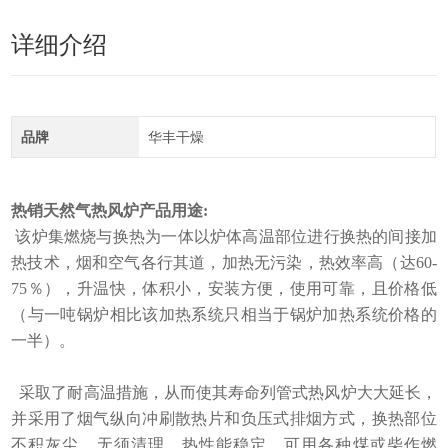
详细介绍
品牌
华丰干燥
热销天然气热风炉
产品用途:
该炉集燃烧与换热为一体以炉体高温部位进行换热的间接加
热技术，烟和空气各行其道，加热无污染，热效率高（达60-
75％），升温快，体积小，安装方便，使用可靠，且价格低
（与一吨锅炉相比该加热系统只相当于锅炉加热系统价格的
一半）。
采取了耐高温措施，从而使其寿命列管式热风炉大大延长，
并采用了烟气纵向冲刷散热片和负压式排烟方式，换热部位
不积灰尘，无须清理，热性能稳定。可用各种煤或柴作燃