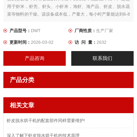
用于虾米，虾壳、虾头、小虾米，海虾、海产品、虾皮、脱水蔬
菜等物料的干燥。该设备成本低，产量大，每小时产量能达到6-8
吨的产量，是海产品行业Z理想的烘干设备。
产品型号：
DWT
厂商性质：
生产厂家
更新时间：
2026-03-02
访 问 量：
2632
产品咨询
联系我们
产品分类
相关文章
虾皮脱水烘干机的配套部件同样需要维护!
深入了解下虾皮脱水烘干机的技术原理