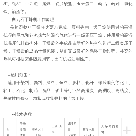
矿、铜矿、土豆粒、尾煤、硬脂酸盐、玉米蛋白、药品、药剂、氧化
铁、酒渣等。
白云石干燥机
工作原理
是将湿物料干燥分为两步完成。原料先由二级干燥使用过的高温
低湿的尾气和补充热气的混合气体进行一级正压干燥，使用后的高湿
低温尾气排出机外，干燥后的半成品由新鲜的热空气进行二级负压干
燥，干燥后的成品计量包装，从而完成良好的循环干燥过程。补充的
热风可根据需要随意调节，因而机器适用性广。
--
适用范围：
适用于染料、颜料、涂料、饲料、肥料、化纤、橡胶助剂等化工、
轻工、石化、制药、食品、矿山等行业的高湿度、高稠度、高粘度、
热敏性的膏状、粉状或粒状物料的连续干燥。
--技术参数：
+
干燥
处理风
主机功
占地平面尺
型
器筒
主机尺寸
量
蒸发水量
率
寸
号
体直
（直径）
（立方
（Kg/H）