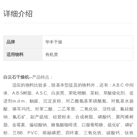
详细介绍
品牌
华丰干燥
适用物料
有机类
白云石干燥机
--
产品特点：
适应的物料比较多，除基本型提及的物料外，还有：A.B.C.中间
体、A.B.S树脂、A.S.C、白炭黑、苯吡唑酮、茶粕、草酸催化剂、促
进剂m.d.m、触媒、沉淀炭粉、对乙酰氨基苯磺酰氨、对氨基水扬
酸、哆耳玛托、对苯二酸、二乙苯胺、二氧化钛、活性碳、氟硅酸
钠、氟石矿、副产硫铵、硅胶粉未、合成树脂、磷酸钙、聚丙烯树
脂、金霉素、偏硅酸钠、糠氯酸咖啡渣、口服葡萄糖、硫化矿、磷矿
粉、兰BB、P.V.C、熔融磷肥、四环素、三氧化铁、碳酸钙、钛铁