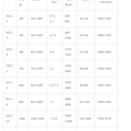
（kw）
（mm×mm）
径
米/H）
XZG-
0.75-
300-
200
250×2800
10-150
3500×2500
2
2.2
800
XZG-
600-
300
350×2800
1.5-3
20-300
3800×2700
3
1500
XZG-
1250-
400
450×3000
3-4
25-500
4000×3000
4
2500
XZG-
1500-
500
550×3200
5.5
30-600
4200×3200
5
4000
XZG-
2500-
600
650×3500
5.5-7.5
40-800
4250×3250
6
5000
XZG-
3000-
800
850×4000
7.5
60-1250
4500×3500
8
8000
XZG-
5000-
1000
1050×4500
7.5-11
100-2000
4750×3750
10
12500