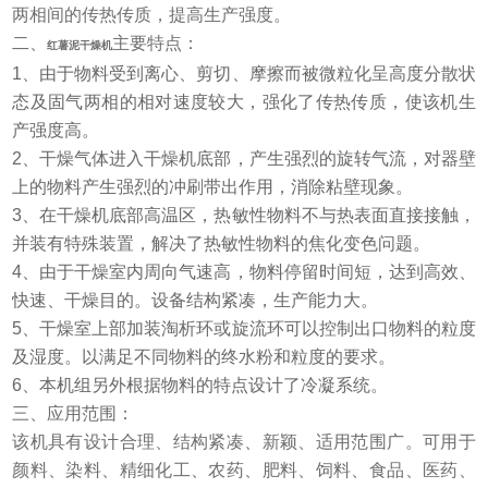
两相间的传热传质，提高生产强度。
二、
主要特点：
红薯泥干燥机
1
、由于物料受到离心、剪切、摩擦而被微粒化呈高度分散状
态及固气两相的相对速度较大，强化了传热传质，使该机生
产强度高。
2
、干燥气体进入干燥机底部，产生强烈的旋转气流，对器壁
上的物料产生强烈的冲刷带出作用，消除粘壁现象。
3
、在干燥机底部高温区，热敏性物料不与热表面直接接触，
并装有特殊装置，解决了热敏性物料的焦化变色问题。
4
、由于干燥室内周向气速高，物料停留时间短，达到高效、
快速、干燥目的。设备结构紧凑，生产能力大。
5
、干燥室上部加装淘析环或旋流环可以控制出口物料的粒度
及湿度。以满足不同物料的终水粉和粒度的要求。
6
、本机组另外根据物料的特点设计了冷凝系统。
三、
应用范围：
该机具有设计合理、结构紧凑、新颖、适用范围广。可用于
颜料、染料、精细化工、农药、肥料、饲料、食品、医药、