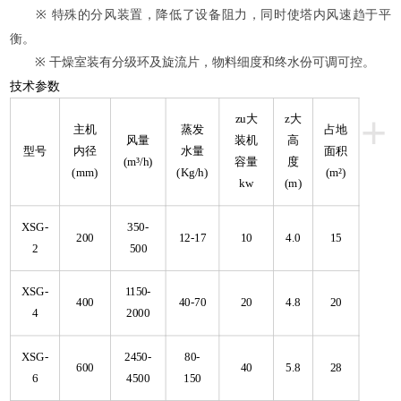
特殊的分风装置，降低了设备阻力，同时使塔内风速趋于平
※
衡。
干燥室装有分级环及旋流片，物料细度和终水份可调可控。
※
技术参数
+
zu大
z大
主机
蒸发
占地
风量
装机
高
型号
内径
水量
面积
(m³/h)
容量
度
(mm)
(Kg/h)
(m²)
kw
(m)
XSG-
350-
200
12-17
10
4.0
15
2
500
XSG-
1150-
400
40-70
20
4.8
20
4
2000
XSG-
2450-
80-
600
40
5.8
28
6
4500
150