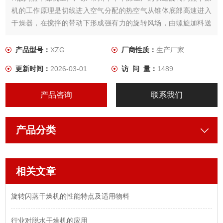
机的工作原理是切线进入空气分配的热空气从锥体底部高速进入
干燥器，在搅拌的带动下形成强有力的旋转风场，由螺旋加料送
入干燥器的物料，在搅拌器的作用下破碎成小碎块，与热风充分
接触、受热、干燥、并在强烈的离心作用下互相碰撞、磨擦而被
产品型号：
XZG
厂商性质：
生产厂家
微粒化、处于流化状态。（从进料口到干燥底部这段高温区又称
更新时间：
2026-03-01
访 问 量：
1489
为“流化段“。）物料的大部分水份在流化段内蒸发。
产品咨询
联系我们
产品分类
相关文章
旋转闪蒸干燥机的性能特点及适用物料
行业对脱水干燥机的应用