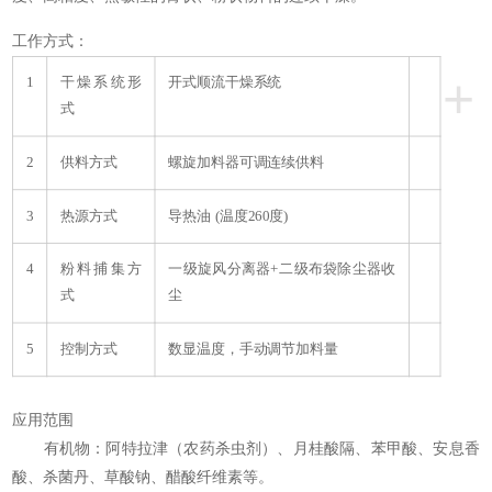
工作方式：
+
1
干燥系统形
开式顺流干燥系统
式
2
供料方式
螺旋加料器可调连续供料
3
热源方式
导热油 (温度260度)
4
粉料捕集方
一级旋风分离器+二级布袋除尘器收
式
尘
5
控制方式
数显温度，手动调节加料量
应用范围
有机物：阿特拉津（农药杀虫剂）、月桂酸隔、苯甲酸、安息香
酸、杀菌丹、草酸钠、醋酸纤维素等。