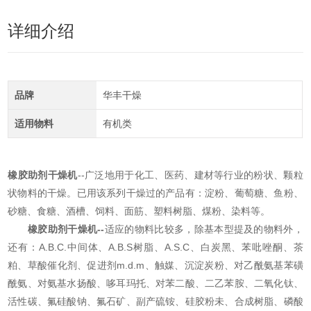
详细介绍
品牌
华丰干燥
适用物料
有机类
橡胶助剂干燥机
--广泛地用于化工、医药、建材等行业的粉状、颗粒
状物料的干燥。已用该系列干燥过的产品有：淀粉、葡萄糖、鱼粉、
砂糖、食糖、酒槽、饲料、面筋、塑料树脂、煤粉、染料等。
橡胶助剂干燥机
--
适应的物料比较多，除基本型提及的物料外，
还有：A.B.C.中间体、A.B.S树脂、A.S.C、白炭黑、苯吡唑酮、茶
粕、草酸催化剂、促进剂m.d.m、触媒、沉淀炭粉、对乙酰氨基苯磺
酰氨、对氨基水扬酸、哆耳玛托、对苯二酸、二乙苯胺、二氧化钛、
活性碳、氟硅酸钠、氟石矿、副产硫铵、硅胶粉未、合成树脂、磷酸