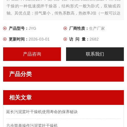
干燥的一种低速搅拌干燥器，结构形式一般为卧式，双轴或四
轴。其优点是：排气量小，传热系数高，热效率J佳（一般可以达
到80%-90%），占地面积小，附属设备简单，投资少，操作费用
低，有利于节约能源及防止空气污染。
产品型号：
JYG
厂商性质：
生产厂家
更新时间：
2026-03-01
访 问 量：
2682
产品咨询
联系我们
产品分类
相关文章
延长污泥桨叶干燥机使用寿命的保养秘诀
六步简单操作污泥桨叶干燥机