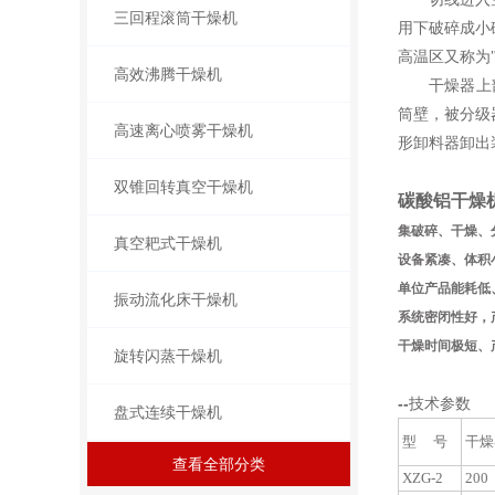
三回程滚筒干燥机
用下破碎成小
高温区又称为
高效沸腾干燥机
干燥器上部有
筒壁，被分级
高速离心喷雾干燥机
形卸料器卸出
双锥回转真空干燥机
碳酸铝干燥
集破碎、干燥、
真空耙式干燥机
设备紧凑、体积小
单位产品能耗低、
振动流化床干燥机
系统密闭性好，
干燥时间极短、
旋转闪蒸干燥机
--
技术参数
盘式连续干燥机
型 号
干燥
查看全部分类
XZG-2
200