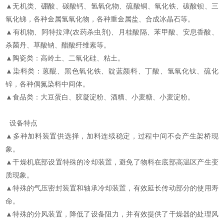
▲无机类、硼酸、碳酸钙、氢氧化物、硫酸铜、氧化铁、碳酸钡、三
氧化锑，各种金属氢氧化物，各种重金属盐、合成冰晶石等。
▲有机物、阿特拉津(农药杀虫剂)、月桂酸隔、苯甲酸、安息香酸、
杀菌丹、草酸钠、醋酸纤维素等。
▲陶瓷类：高岭土、二氧化硅、粘土。
▲染料类：蒽醌、黑色氧化铁、靛蓝颜料、丁酸、氢氧化钛、硫化
锌，各种偶氮染料中间体。
▲食品类：大豆蛋白、胶凝淀粉、酒糟、小麦糖、小麦淀粉。
​
设备特点
▲多种加料装置供选择，加料连续稳定，过程中间不会产生架桥现
象。
▲干燥机底部设置特殊的冷却装置，避免了物料在底部高温区产生变
质现象。
▲特殊的气压密封装置和轴承冷却装置，有效延长传动部分的使用寿
命。
▲特殊的分风装置，降低了设备阻力，并有效提供了干燥器的处理风