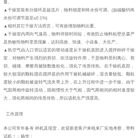
量。
▲干燥室装有分级环及旋流片，物料细度和终水份可调。(如碳酸钙终
水份可调节器至≤0.1%)
▲相对其它干燥方法而言，可有效增加物料比重。
▲干燥室内周向气速高，物料停留时间短，有效防止物料粘壁垒森严
及热敏性物料变质现象，达到高效、快速、小设备、大生产。
▲热空气由入口管以适宜的喷动速度从干燥机底部进入搅拌粉碎干燥
室，对物料产生强烈的剪切、吹涪旋转作用，于是物料受到离心、剪
切、碰撞、摩擦而被除数微粒化，强化了传质传热。在干燥机底部，
较大较湿的颗粒团在搅拌器的作用下被机械破碎，湿含量较低、颗粒
度较小的颗粒被旋转气流夹带上升，在上升过程中进一步干燥。由于
气固两相作旋转流动，固相惯性大于气相，固气两相间的相对速度较
大，强化两相间的传质传热，所以该机生产强度高。
​
工作原理
本公司常年备有
​
样机及现货，欢迎新老客户来电来厂实地考察，带料
试机！：杨华：