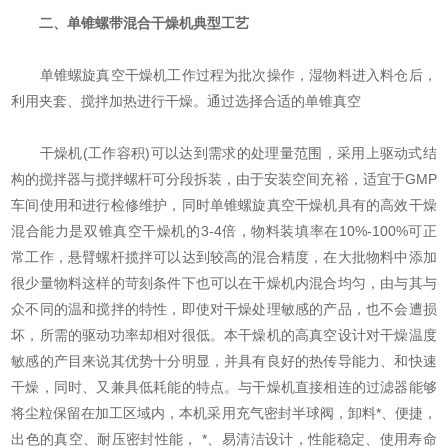
二、单锥螺带混合干燥机
典型工艺
单锥螺旋真空干燥机工作过程为批次操作，湿物料进入料仓后，
利用夹套、搅拌加热进行干燥。通过选择合适的单锥真空
干燥机(工作容积)可以达到需求的处理量范围，采用上驱动式结
构的搅拌器与搅拌螺杆可分段拆装，由于安装空间充裕，适宜于GMP
车间使用和进行检修维护，同时单锥螺旋真空干燥机具有的高效干燥
混合能力是双锥真空干燥机的3-4倍，物料装填率在10%-100%可正
常工作，悬臂螺杆揽拌可以达到较高的混合精度，在大批物料中添加
很少量物料这样的苛刻条件下也可以在干燥机内混合均匀，由与其与
众不同的温和搅拌的特性，即使对干燥处理敏感的产品，也不会遭损
坏，所需的驱动功率却相对很低。本干燥机的高真空设计对干燥温度
敏感的产目来说其优势十分明显，并具有良好的热传导能力、和快速
干燥，同时、又兼具低耗能的特点。与干燥机直接相连的过滤器能够
将尘粒保留在加工区域内，本机采用充气密封半球阀，卸料*、便捷，
出色的真空、耐压密封性能， *、易清洁设计，性能稳定、使用寿命