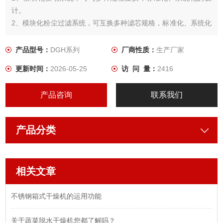
计。
2、模块化粉尘过滤系统，可互换多种滤芯规格，标准化、系统化
的设计。
3、半球阀，全规格通用，标准化设计。
产品型号：
DGH系列
厂商性质：
生产厂家
4、模块化旋转接头，可与多种规格互换，标准化、系统化设计。
更新时间：
2026-05-25
访 问 量：
2416
5、真空取样阀，全规格通用，标准化设计。
产品咨询
联系我们
产品分类
相关文章
不锈钢箱式干燥机的运用功能
关于蔬菜脱水干燥机您都了解吗？