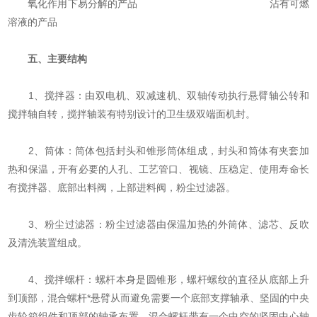
氧化作用下易分解的产品 沾有可燃
溶液的产品
五、
主要结构
1、搅拌器：由双电机、双减速机、双轴传动执行悬臂轴公转和
搅拌轴自转，搅拌轴装有特别设计的卫生级双端面机封。
2、筒体：筒体包括封头和锥形筒体组成，封头和筒体有夹套加
热和保温，开有必要的人孔、工艺管口、视镜、压稳定、使用寿命长
有搅拌器、底部出料阀，上部进料阀，粉尘过滤器。
3、粉尘过滤器：粉尘过滤器由保温加热的外筒体、滤芯、反吹
及清洗装置组成。
4、搅拌螺杆：螺杆本身是圆锥形，螺杆螺纹的直径从底部上升
到顶部，混合螺杆*悬臂从而避免需要一个底部支撑轴承、坚固的中央
齿轮箱组件和顶部的轴承布置，混合螺杆带有一个中空的坚固中心轴