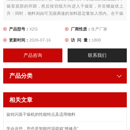
燥室底部的环隙，然后按切线方向进入干燥室，并呈螺旋状上
升：同时，物料则由可无级调速的加料器定量加入塔内。在干燥
塔内，物料与热空气进行充分、高效的质热变换，被干燥的粉状
物料随同热风一起输送至分离器，其中成品收集包装，而尾气则
产品型号：
XZG
厂商性质：
生产厂家
进一步经除尘装置处理后排空。
更新时间：
2026-07-16
访 问 量：
1800
产品咨询
联系我们
产品分类
相关文章
旋转闪蒸干燥机的性能特点及适用物料
学会这些，您也是智能控温烘箱“维修员”