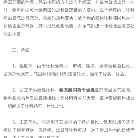
燥室底部的环隙，然后按切线方向进入干燥室，并呈螺旋状上升：同
时，物料则由可无级调速的加料器定量加入塔内。在干燥塔内，物料
与热空气进行充分、高效的质热变换，被干燥的粉状物料随同热风一
起输送至分离器，其中成品收集包装，而尾气则进一步经除尘装置处
理后排空。
三、特点
1、强度高。由于物科受离心、剪切、碰撞、磨擦而被微粒化，
呈高分散状态，气固两相间的相对速度较大，强化了传质、传热。
2、适宜于热敏性物料。
氨基酸闪蒸干燥机
底部高温区气速高、
物料很难与热表面直接接触；另外附有冷却夹套、搅拌齿配有利板这
一切解决了物料粘壁、焦化之忱。
3、工艺简化。与运用其它类型的干燥机相比，氨基酸用闪蒸干
燥机干燥膏糊状、泥浆状、滤饼等物料可以一次干燥成均匀的粉状产