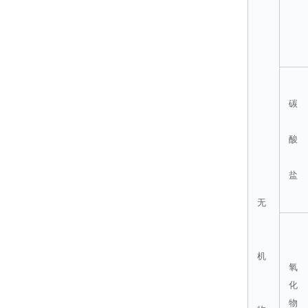
碳
酸
盐
无
机
氧
化
物