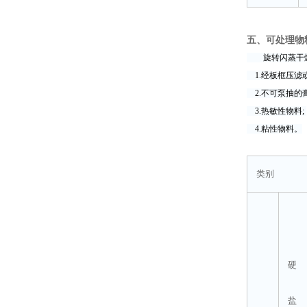
五、可处理物
旋转闪蒸干燥
1.经板框压滤
2.不可泵抽的
3.热敏性物料;
4.粘性物料。
类别
硬
盐