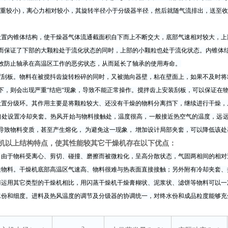
比重较小)，离心力相对较小，其旋转半径小于分级器半径，然后就随气流排出，送至
设置内锥体结构，使干燥器气体流通截面积自下而上不断交大，底部气速相对较大，上
而保证了下部的大颗粒处于流化状态的同时，上部的小颗粒也处于流化状态。内锥体
效防止轴承在高温区工作的恶劣状态，从而延长了轴承的使用寿命。
置刮板。物料在被搅抖齿旋转粉碎的同时，又被抛向器壁，粘在壁面上，如果不及时将
下，则会出现严重“结疤“现象，导致不能正常操作。搅拌齿上安装刮板，可以保证在
设置分级环。其作用主要是将颗粒较大、还没有干燥的物料分离挡下，继续进行干燥，
口处设置冷却夹套。热风开始与物料接触处，温度很高，一般接近热空气的温度，远
导致物料变质，甚至产生熔化， 为避免这一现象， 增加设计局部夹套，可以降低该
机以上结构特点，使其性能较其它干燥机存在以下优点：
。由于物科受离心、剪切、碰撞、磨擦而被微粒化，呈高分散状态，气固两相间的相对
性物料。干燥机底部高温区气速高、物料很难与热表面直接接触；另外附有冷却夹套、
与运用其它类型的干燥机相比，用闪蒸干燥机干燥膏糊状、泥浆状、滤饼等物料可以一
水份和细度。进料及热风温度的调节及分级器的协调统一，对终水份和成品粒度能够充