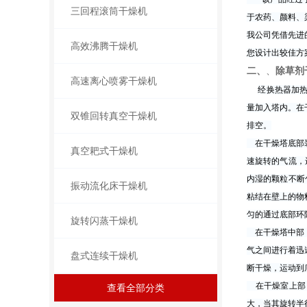
三回程滚筒干燥机
于农药、颜料、
我公司凭借先进
高效沸腾干燥机
您设计出较佳方
二、
、
除草剂
高速离心喷雾干燥机
经换热器加
量加入塔内。在
双锥回转真空干燥机
排空。
在干燥塔底部装
真空耙式干燥机
速旋转的气流，
内湿的颗粒不断
振动流化床干燥机
粘结在壁上的物
匀的通过底部环
旋转闪蒸干燥机
在干燥塔中部，
气之间进行着迅
盘式连续干燥机
断干燥，运动到
在干燥室上部，
查看全部分类
大，当其旋转半