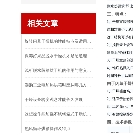
到水份要求(即
三、特点：
相关文章
1、干燥室底部
速相对较小，从
这一结构可以有
旋转闪蒸干燥机的性能特点及适用物料
2、搅拌齿上设
器壁上的物料刮
保养好果品脱水干燥机才是硬道理
3、干燥室顶部
4、锥底热风入
浅析脱水蔬菜烘干机的作用与意义所在
时间过长，从而
由于闪蒸干燥
选购工业电加热烘箱时应从哪几方面考虑？
1、干燥强度高
2、适宜于热敏
干燥设备转变观念才能长久发展
3、工艺简化。
这些操作能加强不锈钢箱式干燥机运行的稳定性
4、有效控制终
四、技术参数
热风循环烘箱操作及特点