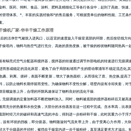
染料、医药、饲料、食品、涂料、肥料及精细化工等各行各业中，起到了高效、快速
的管理体系、*、丰富的实践经验和*的售后服务，可根据责单位的物料性能、工艺条件
案。
干燥机厂家-华丰干燥
工作原理
热后的洁净空气被鼓入进风口，以适宜的速度旋入干燥室底部的环隙，然后按切线方
干燥塔内，物料与热空气进行充分、高效的质热变换，被干燥的粉状物料随同热风一
有蜗壳式空气分配器和搅拌器，搅拌器的转速通过调节外部电机的转速进行无级调速
进而形成稳定的流化床层，避免了由于局部粘堵而产生的喷动窜涌等不稳定流态化;
包裹、剥离、搓碎，表面不断更新，增大了换热面积，从而强化了质、热交换,提高
料，以防止物料长期停留而变性。为确保物料不变性分解，塔壁内设有冷却夹套，对
隙呈螺旋形上升，合理的环隙风速保证了物料良好的流化干燥.
无级调速的定量加料器不断把物料加入。同时，物料被底部的搅拌器粉碎后又被高速
速而充分的热量和水份交换，大部分的水份蒸发在这一过程中完成。含水率高，比表
底部时经刀片的破碎和高速气流的冲击，得到进一步粉碎和干燥，此时其重力小于浮
设有环状的挡板，即分级器。物料随旋转气流夹带上升，由于受离心力作用，大块的
径大于分级器的半径时，被挡在干燥室内进一步干燥粉碎，直至满足要求方才溢出。