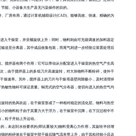
、节能、小设备大生产及无污染操作的目的。
、厂房布局，通过计算机辅助设计(CAD)、能够高效、快速、精确的为
向进入干燥室，并呈螺旋状上升：同时，物料则由可无级调速的加料器定
起输送至分离器，其中成品收集包装，而尾气则进一步经除尘装置处理后
。搅拌器有两个作用：它可以带动从分配室进入干燥室的热空气产生高
其次，由于搅拌器上的多组刀片高速旋转，对大块物料不断粉碎，使外干
了干燥速率。另外，搅拌器上的刀片与干燥塔器壁间隙极小，及时清理掉
于热敏性物科可保证质量。蜗壳式的空气分布器，使切向进入的热空气均
旋转的热风吹起，在干燥室形成了一种相对稳定的流化层。物料与热空
面小的物料粒子由于其重力大于浮力，在干燥室中沉降，在下沉过程中不
力，粒子开始上升运动。
，未达到水份要求的(即比重较大)物料受离心力作用，其旋转半径增
较细的粉碎体在干燥室中部干燥后随气流夹带上升，由于其粒径较小且达