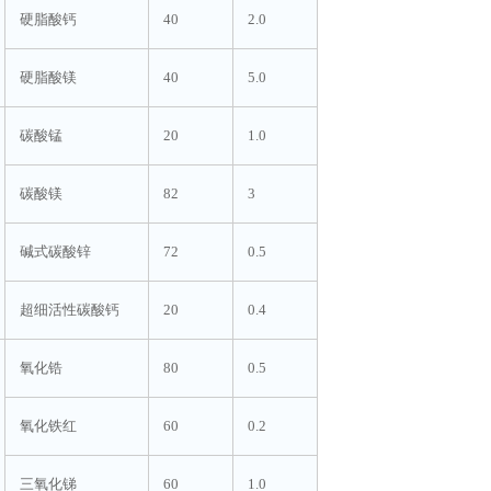
硬脂酸钙
40
2.0
硬脂酸镁
40
5.0
碳酸锰
20
1.0
碳酸镁
82
3
碱式碳酸锌
72
0.5
超细活性碳酸钙
20
0.4
氧化锆
80
0.5
氧化铁红
60
0.2
三氧化锑
60
1.0