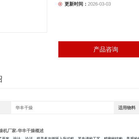
更新时间：
2026-03-03
产品咨询
绍
华丰干燥
适用物料
燥机厂家-华丰干燥
概述
发—设计 —论证—提高多次循环上升过程，其先进的工艺、精密的结构、美观的外