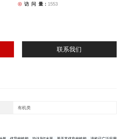
访 问 量：
1553
联系我们
有机类
形、优异的性能，均达到*水平。基于其优良的性能，该机已广泛应用