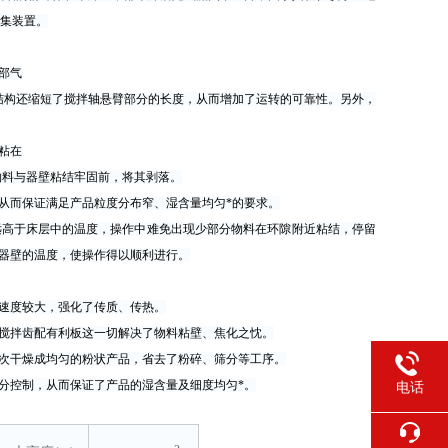
收集装置。
部气
结构还缩短了搅拌轴悬臂部分的长度，从而增加了运转的可靠性。另外，
粘在
物料与器壁粘结牢固前，将其剥落。
从而
保证满足产品粒度分布窄、湿含量均匀*的要求。
远高于
床层中的温度，操作中难免出现少部分物料在环隙附近粘结，停留
处器壁的温度，使操作得以顺利进行。
速度
较大，强化了传质、传热。
搅拌
齿配有利板这一切解决了物料粘壁、焦化之忱。
次干
燥成均匀的粉状产品，省去了粉碎、筛分等工序。
分控
制，从而保证了产品的湿含量及细度均匀*。
电话