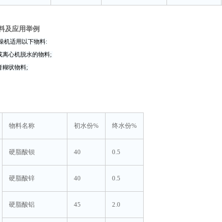
料及应用举例
机适用以下物料:
或离心机脱水的物料;
膏糊状物料;
物料名称
初水份%
终水份%
硬脂酸钡
40
0.5
硬脂酸锌
40
0.5
硬脂酸铝
45
2.0