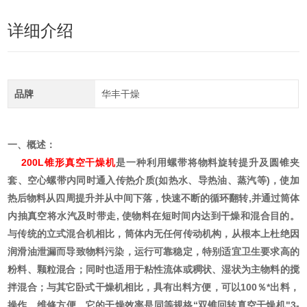
详细介绍
品牌
华丰干燥
一、概述：
200L
锥形真空干燥机
是一种利用螺带将物料旋转提升及圆锥夹
套、空心螺带内同时通入传热介质(如热水、导热油、蒸汽等)，使加
热后物料从四周提升并从中间下落，快速不断的循环翻转,并通过筒体
内抽真空将水汽及时带走, 使物料在短时间内达到干燥和混合目的。
与传统的立式混合机相比，筒体内无任何传动机构，从根本上杜绝因
润滑油泄漏而导致物料污染，运行可靠稳定，特别适宜卫生要求高的
粉料、颗粒混合；同时也适用于粘性流体或稠状、湿状为主物料的搅
拌混合；与其它卧式干燥机相比，具有出料方便，可以100％*出料，
操作、维修方便。它的干燥效率是同等规格“双锥回转真空干燥机"3-