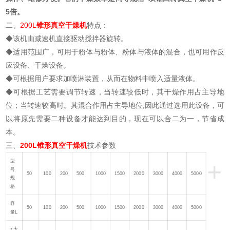
5倍。
二、
200L
锥形真空干燥机
特点：
◆该机由减速机直接驱动搅拌器旋转。
◆适用范围广，可用于粉体与粉体、粉体与液体的混合，也可用作反
应设备、干燥设备。
◆可根据用户要求加喷淋装置，从而在物料中喷入适量液体。
◆可根据工艺需要调节转速，当转速较低时，其干燥作用占主导地
位；当转速较高时。其混合作用占主导地位,因此通过选用此设备，可
以将原先需要二种设备才能达到目的，现在可以合二为一，节省成
本。
三、
200L
锥形真空干燥机
技术参数
+
型
号
50
100
200
500
1000
1500
2000
3000
4000
5000
规
格
容
50
100
200
500
1000
1500
2000
3000
4000
5000
量L
z大