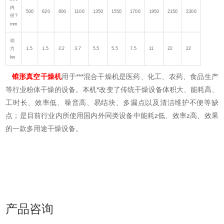
内
500
620
800
1100
1350
1550
1700
1950
2150
2300
径?
mm
动
力
1.5
1.5
2.2
3.7
5.5
5.5
7.5
11
22
22
kw
锥形真空干燥机
用于***混合干燥机是医药、化工、农药、食品生产
等行业粉体干燥的设备。本机*改变了传统干燥设备体积大、能耗高、
工时长、效率低、噪音高、易结块、多漏点以及清洁维护不便等缺
点；是目前行业内所使用国内外同类设备中能耗z低、效率z高、效果
的一款多用途干燥设备。
产品咨询