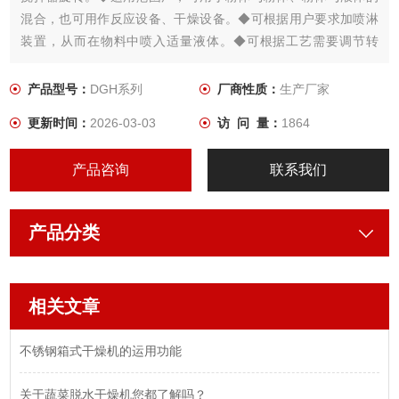
混合，也可用作反应设备、干燥设备。◆可根据用户要求加喷淋
装置，从而在物料中喷入适量液体。◆可根据工艺需要调节转
速，当转速较低时，其干燥作用占主导地位；当转速较高时。其
混合作用占主导地位,因此通过选用此设备，可以将原先需要二种
产品型号：
DGH系列
厂商性质：
生产厂家
设备才能达到目的，现在可以合二为一，节省成本。
更新时间：
2026-03-03
访 问 量：
1864
产品咨询
联系我们
产品分类
相关文章
不锈钢箱式干燥机的运用功能
关于蔬菜脱水干燥机您都了解吗？