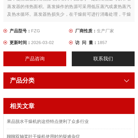
蒸发器的传热面积。蒸发操作的热源可采用低压蒸汽或废热蒸汽
及热水循环。蒸发器热损失少，在干燥前可进行消毒处理，干燥
过程中无任何损失少，在干燥前可进行消毒处理，干燥过程中任
何纯物混入，符合GMP要求。属于静态真空干燥器，故干燥物料
产品型号：
FZG
厂商性质：
生产厂家
的形体不会损坏。
更新时间：
2026-03-02
访 问 量：
1857
产品咨询
联系我们
产品分类
相关文章
果品脱水干燥机的这些特点便利了众多行业
聊聊双轴桨叶干燥机使用时的疑难杂症