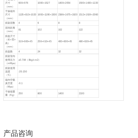
尺寸
600×976
1000×1527
1400×2054
1500×1400×1220
（mm）
干燥箱外
尺寸
1135×810×1020
1693×1190×1500
2386×1675×1920
1513×1924×2060
（mm）
烘架层数
4
6
8
8
层间距离
81
102
102
122
（mm）
烘盘尺寸
（长×宽×
310×600×45
250×410×45
400×600×45
480×630×45
高）
（mm）
烘盘数
4
24
32
32
烘架管内
使用压力
≤0.784（8kg/cm2）
（mMpa）
烘架使用
温度
-35-150
（℃）
箱内空载
真空度
-0.1
（Mpa）
干燥箱重
250
800
1400
2100
量（Kg）
产品咨询