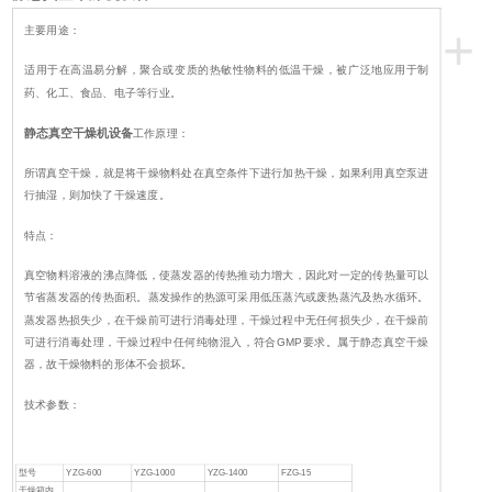
+
主要用途：
适用于在高温易分解，聚合或变质的热敏性物料的低温干燥，被广泛地应用于制
药、化工、食品、电子等行业。
静态真空干燥机设备
工作原理：
所谓真空干燥，就是将干燥物料处在真空条件下进行加热干燥，如果利用真空泵进
行抽湿，则加快了干燥速度。
特点：
真空物料溶液的沸点降低，使蒸发器的传热推动力增大，因此对一定的传热量可以
节省蒸发器的传热面积。蒸发操作的热源可采用低压蒸汽或废热蒸汽及热水循环。
蒸发器热损失少，在干燥前可进行消毒处理，干燥过程中无任何损失少，在干燥前
可进行消毒处理，干燥过程中任何纯物混入，符合GMP要求。属于静态真空干燥
器，故干燥物料的形体不会损坏。
技术参数：
型号
YZG-600
YZG-1000
YZG-1400
FZG-15
干燥箱内