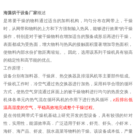
海藻烘干设备厂家
概述
是将要干燥的物料通过适当的加料机构，均匀分布在网带上，干燥
时，从网带和物料的上方和下方强制输入热风，能够进行效果*的干燥
操作，特别是对于被干燥物料在增加适当的预备成形后再进行干燥，
表面都成为受热面，增大物料与热风的接触面积显著增加导热面积，
使物料内部水份扩散距离缩短。。因此，选用该系列干燥机具有较高
的稳定性和高节能的优点。
工作原理：
设备分别有加料器、干燥床、热交换器及排湿风机等主要部件组成。
干燥机工作时．冷空气通过热交换器进行加热，采用科学合理的循环
方式，使热空气穿流通过床面上的被干燥物料进行均匀的热质交换，
机体各单元内热气流在循环风机的作用下进行热风循环，
z后排出低
温高湿度的空气，平稳高效地完成整个干燥过程。
是在传统网带式干燥机基础上研究开发的型设备，具有较强的针对
性，实用性，能源效率高．广泛适用于虾米，虾壳、虾头、小虾米，
海虾、海产品、虾皮、脱水蔬菜等物料的干燥。该设备成本低，产量