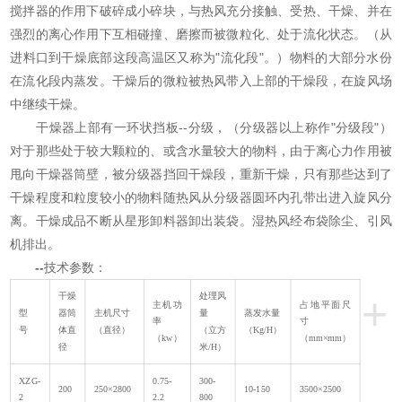
搅拌器的作用下破碎成小碎块，与热风充分接触、受热、干燥、并在
强烈的离心作用下互相碰撞、磨擦而被微粒化、处于流化状态。（从
进料口到干燥底部这段高温区又称为"流化段"。）物料的大部分水份
在流化段内蒸发。干燥后的微粒被热风带入上部的干燥段，在旋风场
中继续干燥。
干燥器上部有一环状挡板--分级，（分级器以上称作"分级段"）
对于那些处于较大颗粒的、或含水量较大的物料，由于离心力作用被
甩向干燥器筒壁，被分级器挡回干燥段，重新干燥，只有那些达到了
干燥程度和粒度较小的物料随热风从分级器圆环内孔带出进入旋风分
离。干燥成品不断从星形卸料器卸出装袋。湿热风经布袋除尘、引风
机排出。
--
技术参数：
+
干燥
处理风
主机功
占地平面尺
型
器筒
主机尺寸
量
蒸发水量
率
寸
号
体直
（直径）
（立方
（Kg/H）
（kw）
（mm×mm）
径
米/H）
XZG-
0.75-
300-
200
250×2800
10-150
3500×2500
2
2.2
800