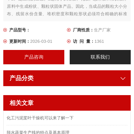
原料中生成粉状、颗粒状固体产品。因此，当成品的颗粒大小分
布、残留水份含量、堆积密度和颗粒形状必须符合精确的标准
时，喷雾干燥是一道十分理想的工艺。
产品型号：
厂商性质：
生产厂家
更新时间：
2026-03-01
访 问 量：
1361
产品咨询
联系我们
产品分类
相关文章
化工污泥桨叶干燥机可以来了解一下
脱水蔬菜生产线的特点及基本原理