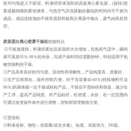
状均匀地进入干燥室。料液经塔体顶部的高速离心雾化器，(旋转)喷
雾成极细微的雾状液珠，与热空气并流接触在极短的时间内可干燥为
成品。成品连续地由干燥塔底部和旋风分离器中输出，废气由风机排
空。
胶原蛋白
离心喷雾干燥机
性能特点
◎干燥速度快，料液经雾化后表面积大大增加，在热风气流中，瞬间
就可蒸发95％-98％的水份，完成干燥时间仅需数秒钟，特别适用于热
敏性物料的干燥。
◎产品具有良好的均匀度、流动性和溶解性，产品纯度高，质量好。
◎生产过程简化，操作控制方便。对于含湿量40-60％(特殊物料可达
90％)的液体能一次干燥成粉粒产品，干燥后不需粉碎和筛选，减少生
产工序，提高产品纯度。对产品粒径，松密度，水份，在一定范围内
可通过改变操作条件进行调整，控制和管理都很方便。
订货须知
◎料液名称、物性：含固量(或含水量)、粘度、表面张力、PH值。