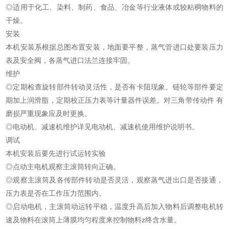
◎适用于化工、染料、制药、食品、冶金等行业液体或较粘稠物料的
干燥。
安装
本机安装系根据总图布置安装，地面要平整，蒸气管进口处要装压力
表及安全阀，各蒸气进口法兰连接牢固。
维护
◎定期检查旋转部件转动灵活性，是否有卡阻现象。链轮等部件要定
期加上润滑脂，定期校正压力表等计量器件误差。对三角带传动件 有
磨损严重现象应及时更换。
◎电动机、减速机维护详见电动机、减速机使用维护说明书。
调试
本机安装后要先进行试运转实验
◎点动主电机观察主滚筒转向正确。
◎观察主滚筒及各传部件转动是否灵活，观察蒸气进出口是否接通，
压力表是否在工作压力范围内。
◎启动电机，主滚筒动运转平稳，温度升高后加入物料后调整电机转
速及物料在滚筒上薄膜均匀程度来控制物料z终含水量。