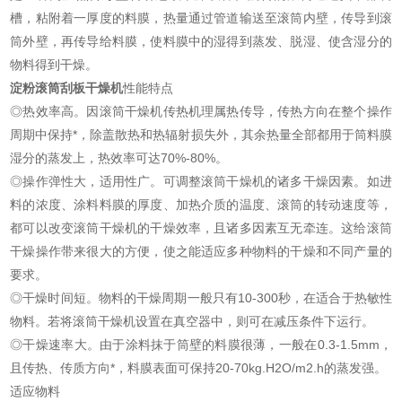
槽，粘附着一厚度的料膜，热量通过管道输送至滚筒内壁，传导到滚
筒外壁，再传导给料膜，使料膜中的湿得到蒸发、脱湿、使含湿分的
物料得到干燥。
淀粉滚筒刮板干燥机
性能特点
◎热效率高。因滚筒干燥机传热机理属热传导，传热方向在整个操作
周期中保持*，除盖散热和热辐射损失外，其余热量全部都用于筒料膜
湿分的蒸发上，热效率可达70%-80%。
◎操作弹性大，适用性广。可调整滚筒干燥机的诸多干燥因素。如进
料的浓度、涂料料膜的厚度、加热介质的温度、滚筒的转动速度等，
都可以改变滚筒干燥机的干燥效率，且诸多因素互无牵连。这给滚筒
干燥操作带来很大的方便，使之能适应多种物料的干燥和不同产量的
要求。
◎干燥时间短。物料的干燥周期一般只有10-300秒，在适合于热敏性
物料。若将滚筒干燥机设置在真空器中，则可在减压条件下运行。
◎干燥速率大。由于涂料抹于筒壁的料膜很薄，一般在0.3-1.5mm，
且传热、传质方向*，料膜表面可保持20-70kg.H2O/m2.h的蒸发强。
适应物料