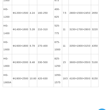
1000
475
HG-
400-
Φ1200×1500
4.24
160-250
7.5
2800×1500×2450
2650
1200
625
HG-
525-
Φ1400×1600
5.28
210-310
11
3150×1700×2800
3220
1400
775
HG-
675-
Φ1600×1800
6.79
270-400
11
3350×1900×3150
4350
1600
1000
HG-
825-
Φ1800×2000
8.48
330-500
15
3600×2050×3500
5100
1800
1250
HG-
1050-
Φ1800×2500
10.60
420-630
18.5
4100×2050×3500
6150
1800A
1575